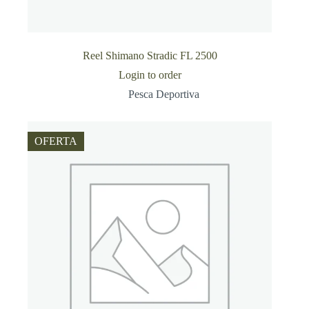
Reel Shimano Stradic FL 2500
Login to order
Pesca Deportiva
OFERTA