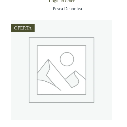
Login to order
Pesca Deportiva
OFERTA