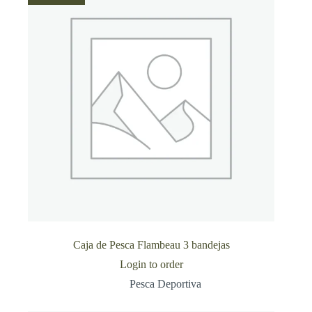
Caja de Pesca Flambeau 3 bandejas
Login to order
Pesca Deportiva