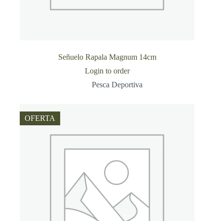
Señuelo Rapala Magnum 14cm
Login to order
Pesca Deportiva
OFERTA