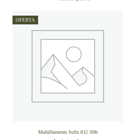
OFERTA
Multifilamento Sufix 832 30lb