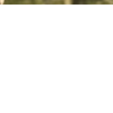
DESDE 2013 · URUGUAY
Equipamento
profesional outdoor
Aire comprimido, miras, pesca deportiva y táctico.