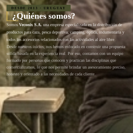
DESDE 2013 · URUGUAY
¿Quiénes somos?
Somos
Veconix S.A.
una empresa especializada en la distribución de
productos para caza, pesca deportiva, camping, óptica, indumentaria y
todos los accesorios relacionados con las actividades al aire libre.
Desde nuestros inicios, nos hemos enfocado en construir una propuesta
sólida basada en la experiencia real. Por eso, contamos con un equipo
formado por personas que conocen y practican las disciplinas que
comercializamos, lo que nos permite brindar un asesoramiento preciso,
honesto y orientado a las necesidades de cada cliente.