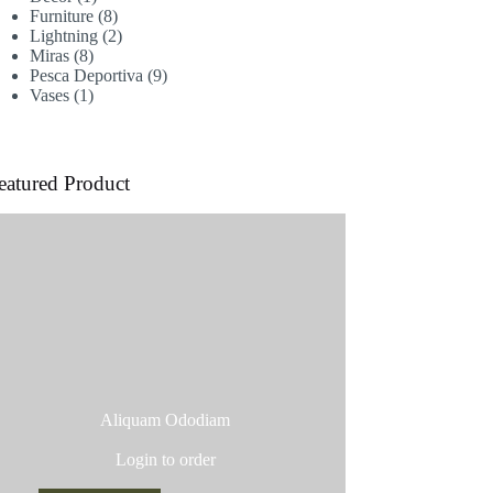
producto
8
Furniture
8
productos
2
Lightning
2
8
productos
Miras
8
productos
9
Pesca Deportiva
9
1
productos
Vases
1
producto
eatured Product
Aliquam Ododiam
Login to order