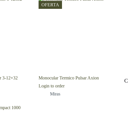
OFERTA
r 3-12×32
Monocular Termico Pulsar Axion
C
Login to order
Miras