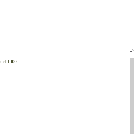
F
pact 1000