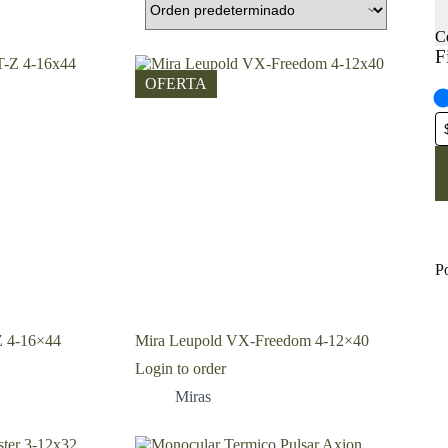
C
F
OFERTA
P
Z 4-16×44
Mira Leupold VX-Freedom 4-12×40
Login to order
Miras