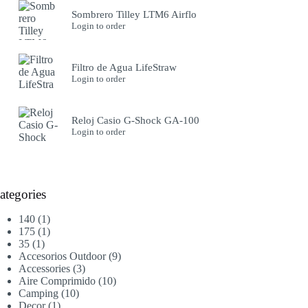
Sombrero Tilley LTM6 Airflo
Login to order
Filtro de Agua LifeStraw
Login to order
Reloj Casio G-Shock GA-100
Login to order
ategories
1
140
1
producto
1
175
1
1
producto
35
1
producto
9
Accesorios Outdoor
9
3
productos
Accessories
3
productos
10
Aire Comprimido
10
10
productos
Camping
10
1
productos
Decor
1