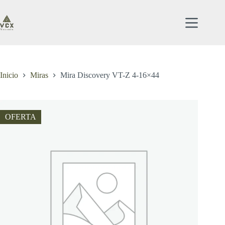
Saltar
al
contenido
Inicio
Miras
Mira Discovery VT-Z 4-16×44
OFERTA