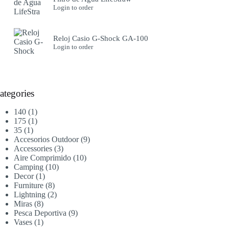
Login to order
Reloj Casio G-Shock GA-100
Login to order
ategories
1
140
1
producto
1
175
1
1
producto
35
1
producto
9
Accesorios Outdoor
9
3
productos
Accessories
3
productos
10
Aire Comprimido
10
10
productos
Camping
10
1
productos
Decor
1
producto
8
Furniture
8
productos
2
Lightning
2
8
productos
Miras
8
productos
9
Pesca Deportiva
9
1
productos
Vases
1