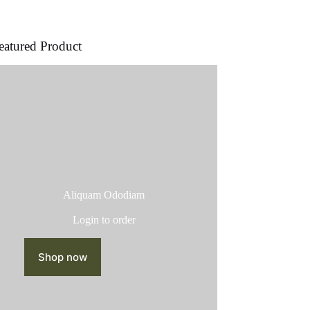
producto
eatured Product
Aliquam Ododiam
Login to order
Shop now