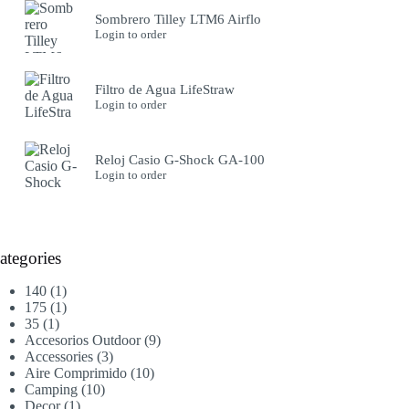
Sombrero Tilley LTM6 Airflo
Login to order
Filtro de Agua LifeStraw
Login to order
Reloj Casio G-Shock GA-100
Login to order
ategories
1
140
1
producto
1
175
1
1
producto
35
1
producto
9
Accesorios Outdoor
9
3
productos
Accessories
3
productos
10
Aire Comprimido
10
10
productos
Camping
10
1
productos
Decor
1