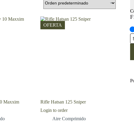
C
F
OFERTA
P
10 Maxxim
Rifle Hatsan 125 Sniper
Login to order
ido
Aire Comprimido