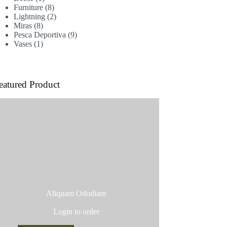
producto
8
Furniture
8
productos
2
Lightning
2
8
productos
Miras
8
productos
9
Pesca Deportiva
9
1
productos
Vases
1
producto
eatured Product
Aliquam Ododiam
Login to order