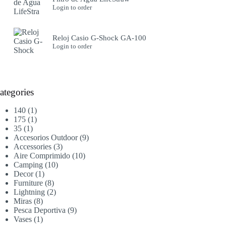
Login to order
Reloj Casio G-Shock GA-100
Login to order
ategories
1
140
1
producto
1
175
1
1
producto
35
1
producto
9
Accesorios Outdoor
9
3
productos
Accessories
3
productos
10
Aire Comprimido
10
10
productos
Camping
10
1
productos
Decor
1
producto
8
Furniture
8
productos
2
Lightning
2
8
productos
Miras
8
productos
9
Pesca Deportiva
9
1
productos
Vases
1