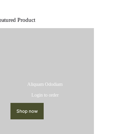
producto
eatured Product
Aliquam Ododiam
Login to order
Shop now