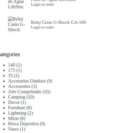
Login to order
Reloj Casio G-Shock GA-100
Login to order
ategories
1
140
1
producto
1
175
1
1
producto
35
1
producto
9
Accesorios Outdoor
9
3
productos
Accessories
3
productos
10
Aire Comprimido
10
10
productos
Camping
10
1
productos
Decor
1
producto
8
Furniture
8
productos
2
Lightning
2
8
productos
Miras
8
productos
9
Pesca Deportiva
9
1
productos
Vases
1