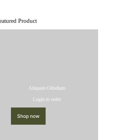
producto
eatured Product
Aliquam Ododiam
Login to order
Shop now