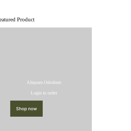
producto
eatured Product
Aliquam Ododiam
Login to order
Shop now