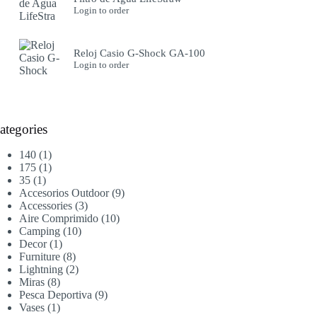
Login to order
Reloj Casio G-Shock GA-100
Login to order
ategories
1
140
1
producto
1
175
1
1
producto
35
1
producto
9
Accesorios Outdoor
9
3
productos
Accessories
3
productos
10
Aire Comprimido
10
10
productos
Camping
10
1
productos
Decor
1
producto
8
Furniture
8
productos
2
Lightning
2
8
productos
Miras
8
productos
9
Pesca Deportiva
9
1
productos
Vases
1