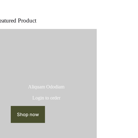
producto
eatured Product
Aliquam Ododiam
Login to order
Shop now