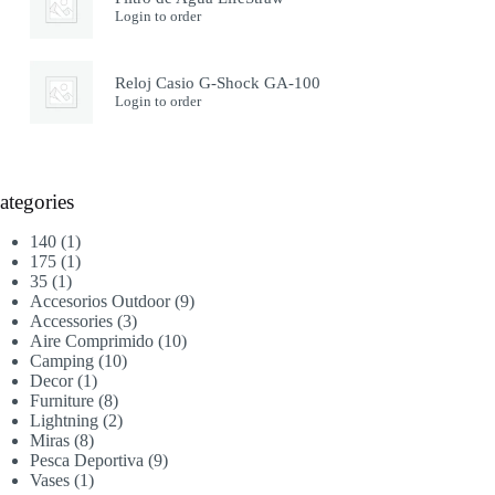
Login to order
Reloj Casio G-Shock GA-100
Login to order
ategories
1
140
1
producto
1
175
1
1
producto
35
1
producto
9
Accesorios Outdoor
9
3
productos
Accessories
3
productos
10
Aire Comprimido
10
10
productos
Camping
10
1
productos
Decor
1
producto
8
Furniture
8
productos
2
Lightning
2
8
productos
Miras
8
productos
9
Pesca Deportiva
9
1
productos
Vases
1