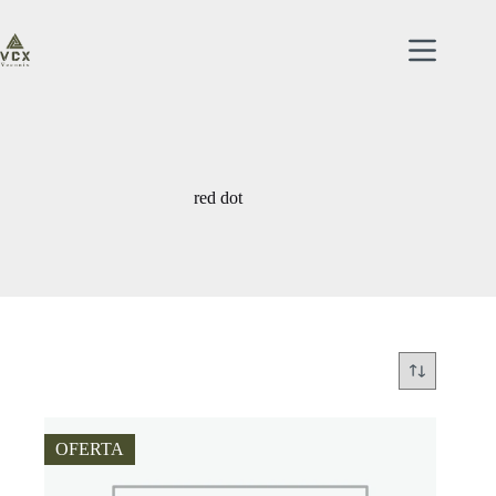
Saltar
al
contenido
red dot
OFERTA