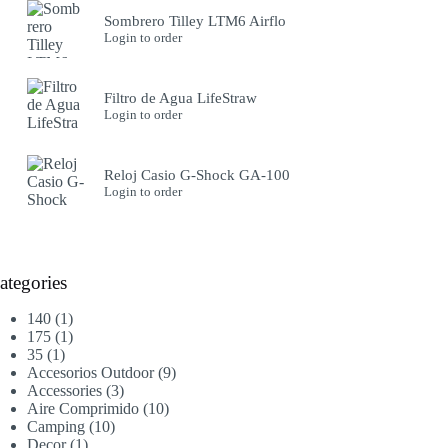
Sombrero Tilley LTM6 Airflo
Login to order
Filtro de Agua LifeStraw
Login to order
Reloj Casio G-Shock GA-100
Login to order
ategories
1
140
1
producto
1
175
1
1
producto
35
1
producto
9
Accesorios Outdoor
9
3
productos
Accessories
3
productos
10
Aire Comprimido
10
10
productos
Camping
10
1
productos
Decor
1