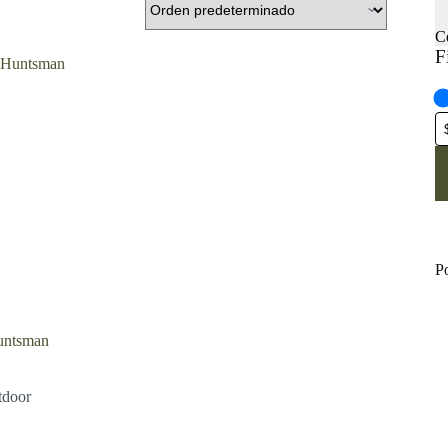
C
F
P
untsman
tdoor