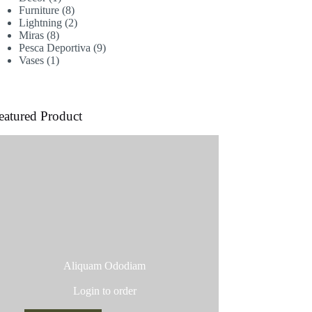
producto
8
Furniture
8
productos
2
Lightning
2
8
productos
Miras
8
productos
9
Pesca Deportiva
9
1
productos
Vases
1
producto
eatured Product
Aliquam Ododiam
Login to order