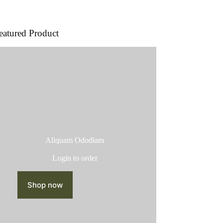
producto
eatured Product
Aliquam Ododiam
Login to order
Shop now