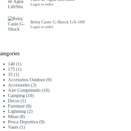
Login to order
Reloj Casio G-Shock GA-100
Login to order
ategories
1
140
1
producto
1
175
1
1
producto
35
1
producto
9
Accesorios Outdoor
9
3
productos
Accessories
3
productos
10
Aire Comprimido
10
10
productos
Camping
10
1
productos
Decor
1
producto
8
Furniture
8
productos
2
Lightning
2
8
productos
Miras
8
productos
9
Pesca Deportiva
9
1
productos
Vases
1