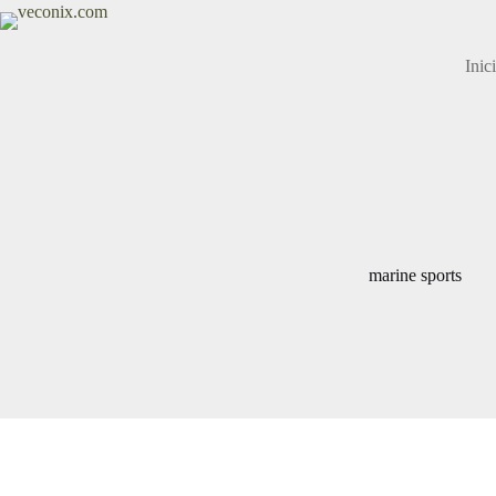
Saltar
al
contenido
Inic
marine sports