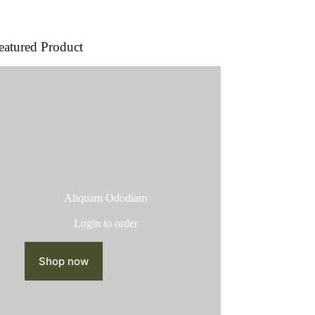
producto
eatured Product
Aliquam Ododiam
Login to order
Shop now