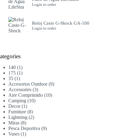
Login to order
Reloj Casio G-Shock GA-100
Login to order
ategories
1
140
1
producto
1
175
1
1
producto
35
1
producto
9
Accesorios Outdoor
9
3
productos
Accessories
3
productos
10
Aire Comprimido
10
10
productos
Camping
10
1
productos
Decor
1
producto
8
Furniture
8
productos
2
Lightning
2
8
productos
Miras
8
productos
9
Pesca Deportiva
9
1
productos
Vases
1