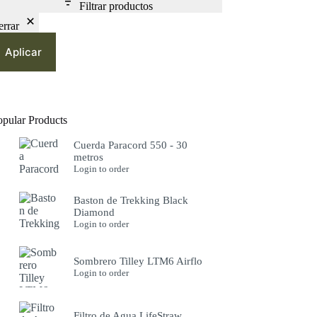
Filtrar productos
errar
Aplicar
opular Products
Cuerda Paracord 550 - 30
metros
Login to order
Baston de Trekking Black
Diamond
Login to order
Sombrero Tilley LTM6 Airflo
Login to order
Filtro de Agua LifeStraw