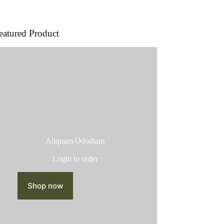
producto
eatured Product
Aliquam Ododiam
Login to order
Shop now