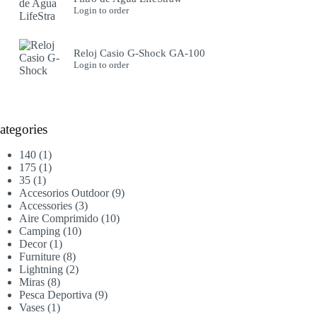
Login to order
Reloj Casio G-Shock GA-100
Login to order
ategories
1
140
1
producto
1
175
1
1
producto
35
1
producto
9
Accesorios Outdoor
9
3
productos
Accessories
3
productos
10
Aire Comprimido
10
10
productos
Camping
10
1
productos
Decor
1
producto
8
Furniture
8
productos
2
Lightning
2
8
productos
Miras
8
productos
9
Pesca Deportiva
9
1
productos
Vases
1