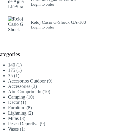
Login to order
Reloj Casio G-Shock GA-100
Login to order
ategories
1
140
1
producto
1
175
1
1
producto
35
1
producto
9
Accesorios Outdoor
9
3
productos
Accessories
3
productos
10
Aire Comprimido
10
10
productos
Camping
10
1
productos
Decor
1
producto
8
Furniture
8
productos
2
Lightning
2
8
productos
Miras
8
productos
9
Pesca Deportiva
9
1
productos
Vases
1