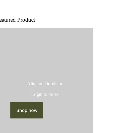
producto
eatured Product
Aliquam Ododiam
Login to order
Shop now