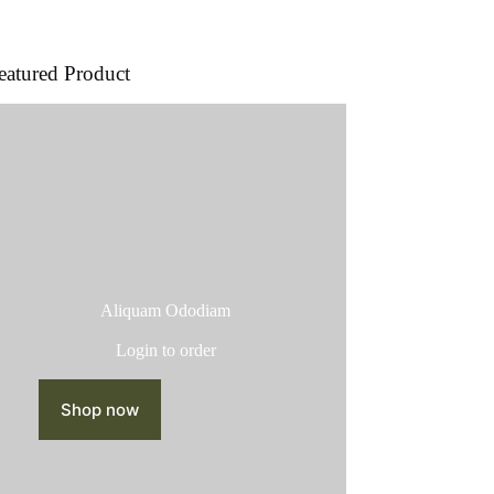
producto
eatured Product
Aliquam Ododiam
Login to order
Shop now