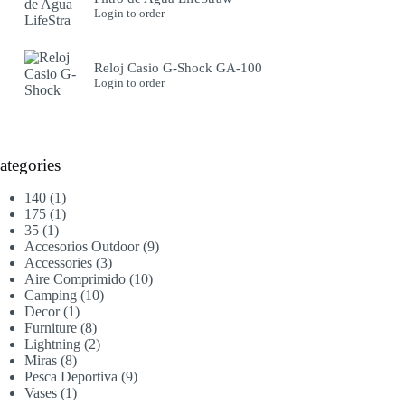
Login to order
Reloj Casio G-Shock GA-100
Login to order
ategories
1
140
1
producto
1
175
1
1
producto
35
1
producto
9
Accesorios Outdoor
9
3
productos
Accessories
3
productos
10
Aire Comprimido
10
10
productos
Camping
10
1
productos
Decor
1
producto
8
Furniture
8
productos
2
Lightning
2
8
productos
Miras
8
productos
9
Pesca Deportiva
9
1
productos
Vases
1