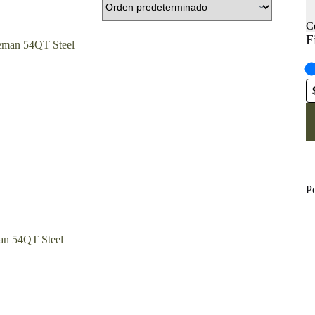
C
F
P
an 54QT Steel