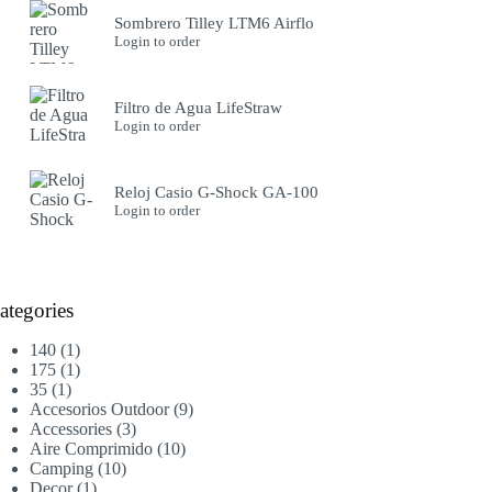
Sombrero Tilley LTM6 Airflo
Login to order
Filtro de Agua LifeStraw
Login to order
Reloj Casio G-Shock GA-100
Login to order
ategories
1
140
1
producto
1
175
1
1
producto
35
1
producto
9
Accesorios Outdoor
9
3
productos
Accessories
3
productos
10
Aire Comprimido
10
10
productos
Camping
10
1
productos
Decor
1