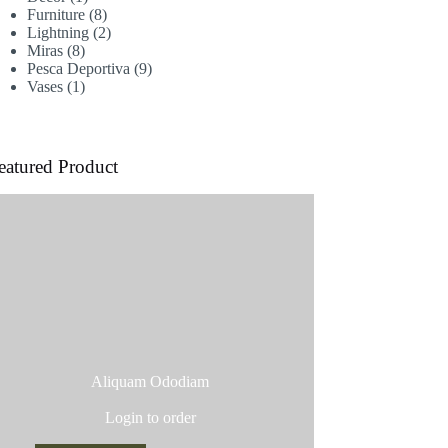
producto
8
Furniture
8
productos
2
Lightning
2
8
productos
Miras
8
productos
9
Pesca Deportiva
9
1
productos
Vases
1
producto
eatured Product
Aliquam Ododiam
Login to order