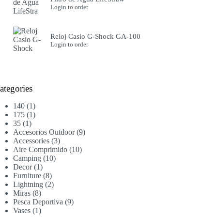
Login to order
Reloj Casio G-Shock GA-100
Login to order
ategories
1
140
1
producto
1
175
1
1
producto
35
1
producto
9
Accesorios Outdoor
9
3
productos
Accessories
3
productos
10
Aire Comprimido
10
10
productos
Camping
10
1
productos
Decor
1
producto
8
Furniture
8
productos
2
Lightning
2
8
productos
Miras
8
productos
9
Pesca Deportiva
9
1
productos
Vases
1