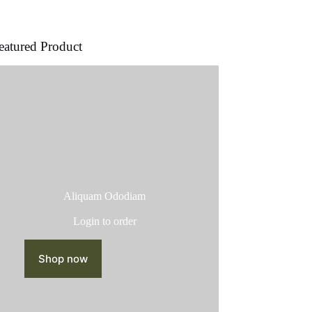
producto
eatured Product
Aliquam Ododiam
Login to order
Shop now