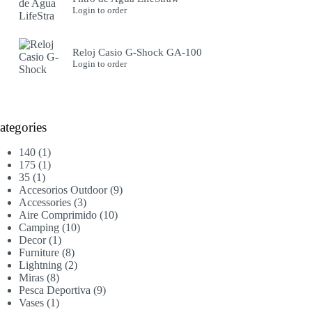
Login to order
Reloj Casio G-Shock GA-100
Login to order
ategories
1
140
1
producto
1
175
1
1
producto
35
1
producto
9
Accesorios Outdoor
9
3
productos
Accessories
3
productos
10
Aire Comprimido
10
10
productos
Camping
10
1
productos
Decor
1
producto
8
Furniture
8
productos
2
Lightning
2
8
productos
Miras
8
productos
9
Pesca Deportiva
9
1
productos
Vases
1