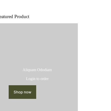
producto
eatured Product
Aliquam Ododiam
Login to order
Shop now