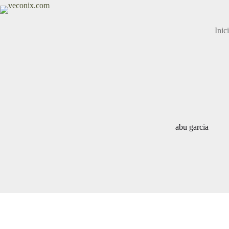
Saltar
al
contenido
Inic
abu garcia