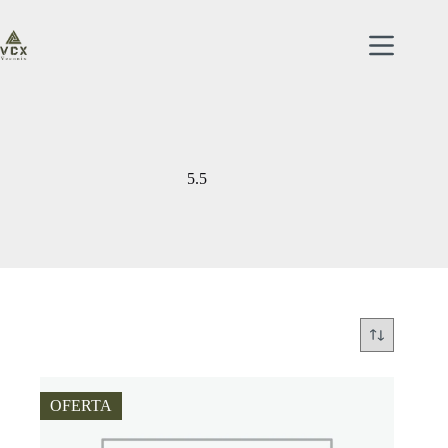
Saltar
al
contenido
5.5
OFERTA