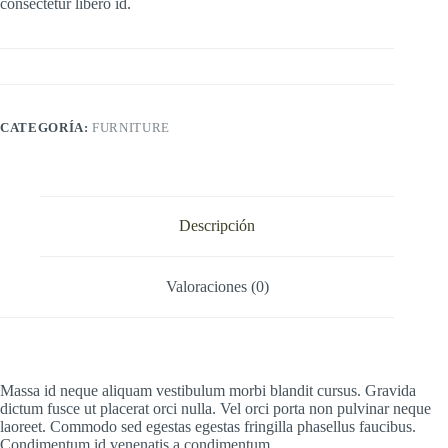
consectetur libero id.
CATEGORÍA:
FURNITURE
Descripción
Valoraciones (0)
Massa id neque aliquam vestibulum morbi blandit cursus. Gravida
dictum fusce ut placerat orci nulla. Vel orci porta non pulvinar neque
laoreet. Commodo sed egestas egestas fringilla phasellus faucibus.
Condimentum id venenatis a condimentum.