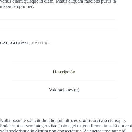
varius quam quisque id diam. Mattis aliquam faucibus purus in
massa tempor nec.
CATEGORÍA:
FURNITURE
Descripción
Valoraciones (0)
Nulla posuere sollicitudin aliquam ultrices sagittis orci a scelerisque.
Sodales ut eu sem integer vitae justo eget magna fermentum. Etiam erat
velit scelerisque in dictum non consectetur a. At auctor urna nunc id