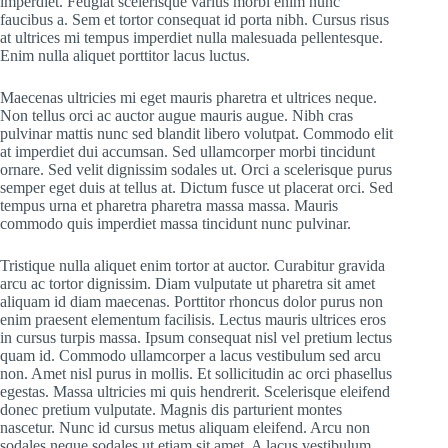
imperdiet. Feugiat scelerisque varius morbi enim nunc
faucibus a. Sem et tortor consequat id porta nibh. Cursus risus
at ultrices mi tempus imperdiet nulla malesuada pellentesque.
Enim nulla aliquet porttitor lacus luctus.
Maecenas ultricies mi eget mauris pharetra et ultrices neque.
Non tellus orci ac auctor augue mauris augue. Nibh cras
pulvinar mattis nunc sed blandit libero volutpat. Commodo elit
at imperdiet dui accumsan. Sed ullamcorper morbi tincidunt
ornare. Sed velit dignissim sodales ut. Orci a scelerisque purus
semper eget duis at tellus at. Dictum fusce ut placerat orci. Sed
tempus urna et pharetra pharetra massa massa. Mauris
commodo quis imperdiet massa tincidunt nunc pulvinar.
Tristique nulla aliquet enim tortor at auctor. Curabitur gravida
arcu ac tortor dignissim. Diam vulputate ut pharetra sit amet
aliquam id diam maecenas. Porttitor rhoncus dolor purus non
enim praesent elementum facilisis. Lectus mauris ultrices eros
in cursus turpis massa. Ipsum consequat nisl vel pretium lectus
quam id. Commodo ullamcorper a lacus vestibulum sed arcu
non. Amet nisl purus in mollis. Et sollicitudin ac orci phasellus
egestas. Massa ultricies mi quis hendrerit. Scelerisque eleifend
donec pretium vulputate. Magnis dis parturient montes
nascetur. Nunc id cursus metus aliquam eleifend. Arcu non
sodales neque sodales ut etiam sit amet. A lacus vestibulum