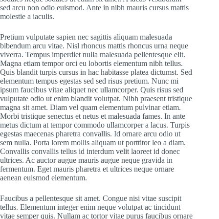
sed arcu non odio euismod. Ante in nibh mauris cursus mattis
molestie a iaculis.
Pretium vulputate sapien nec sagittis aliquam malesuada
bibendum arcu vitae. Nisl rhoncus mattis rhoncus urna neque
viverra. Tempus imperdiet nulla malesuada pellentesque elit.
Magna etiam tempor orci eu lobortis elementum nibh tellus.
Quis blandit turpis cursus in hac habitasse platea dictumst. Sed
elementum tempus egestas sed sed risus pretium. Nunc mi
ipsum faucibus vitae aliquet nec ullamcorper. Quis risus sed
vulputate odio ut enim blandit volutpat. Nibh praesent tristique
magna sit amet. Diam vel quam elementum pulvinar etiam.
Morbi tristique senectus et netus et malesuada fames. In ante
metus dictum at tempor commodo ullamcorper a lacus. Turpis
egestas maecenas pharetra convallis. Id ornare arcu odio ut
sem nulla. Porta lorem mollis aliquam ut porttitor leo a diam.
Convallis convallis tellus id interdum velit laoreet id donec
ultrices. Ac auctor augue mauris augue neque gravida in
fermentum. Eget mauris pharetra et ultrices neque ornare
aenean euismod elementum.
Faucibus a pellentesque sit amet. Congue nisi vitae suscipit
tellus. Elementum integer enim neque volutpat ac tincidunt
vitae semper quis. Nullam ac tortor vitae purus faucibus ornare