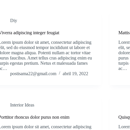
Diy
Viverra adipiscing integer feugiat
Mattis
Lorem ipsum dolor sit amet, consectetur adipiscing
Lorem 
elit, sed do eiusmod tempor incididunt ut labore et
elit, 
dolore magna aliqua. Potenti nullam ac tortor vitae
dolore
purus faucibus. Amet tellus cras adipiscing enim eu
purus 
turpis egestas pretium. Netus et malesuada fames
turpis
ac…
ac…
postisama22@gmail.com
abril 19, 2022
Interior Ideas
Porttitor rhoncus dolor purus non enim
Quisq
Lorem ipsum dolor sit amet, consectetur adipiscing
Lorem 