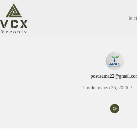
Saltar
al
contenido
Inic
postisama22@gmail.co
Unido: marzo 25, 2026