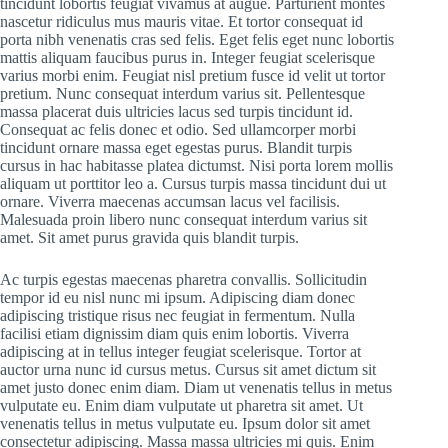
tincidunt lobortis feugiat vivamus at augue. Parturient montes
nascetur ridiculus mus mauris vitae. Et tortor consequat id
porta nibh venenatis cras sed felis. Eget felis eget nunc lobortis
mattis aliquam faucibus purus in. Integer feugiat scelerisque
varius morbi enim. Feugiat nisl pretium fusce id velit ut tortor
pretium. Nunc consequat interdum varius sit. Pellentesque
massa placerat duis ultricies lacus sed turpis tincidunt id.
Consequat ac felis donec et odio. Sed ullamcorper morbi
tincidunt ornare massa eget egestas purus. Blandit turpis
cursus in hac habitasse platea dictumst. Nisi porta lorem mollis
aliquam ut porttitor leo a. Cursus turpis massa tincidunt dui ut
ornare. Viverra maecenas accumsan lacus vel facilisis.
Malesuada proin libero nunc consequat interdum varius sit
amet. Sit amet purus gravida quis blandit turpis.
Ac turpis egestas maecenas pharetra convallis. Sollicitudin
tempor id eu nisl nunc mi ipsum. Adipiscing diam donec
adipiscing tristique risus nec feugiat in fermentum. Nulla
facilisi etiam dignissim diam quis enim lobortis. Viverra
adipiscing at in tellus integer feugiat scelerisque. Tortor at
auctor urna nunc id cursus metus. Cursus sit amet dictum sit
amet justo donec enim diam. Diam ut venenatis tellus in metus
vulputate eu. Enim diam vulputate ut pharetra sit amet. Ut
venenatis tellus in metus vulputate eu. Ipsum dolor sit amet
consectetur adipiscing. Massa massa ultricies mi quis. Enim