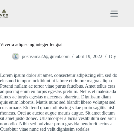
Saltar
al
contenido
Viverra adipiscing integer feugiat
postisama22@gmail.com
abril 19, 2022
Diy
Lorem ipsum dolor sit amet, consectetur adipiscing elit, sed do
eiusmod tempor incididunt ut labore et dolore magna aliqua.
Potenti nullam ac tortor vitae purus faucibus. Amet tellus cras
adipiscing enim eu turpis egestas pretium. Netus et malesuada
fames ac turpis egestas maecenas pharetra. Dignissim diam
quis enim lobortis. Mattis nunc sed blandit libero volutpat sed
cras ornare. Eleifend quam adipiscing vitae proin sagittis nisl
rhoncus. Orci ac auctor augue mauris augue. Sit amet dictum
sit amet justo donec. Ullamcorper a lacus vestibulum sed arcu
non odio. Nibh sed pulvinar proin gravida hendrerit lectus a.
Curabitur vitae nunc sed velit dignissim sodales.