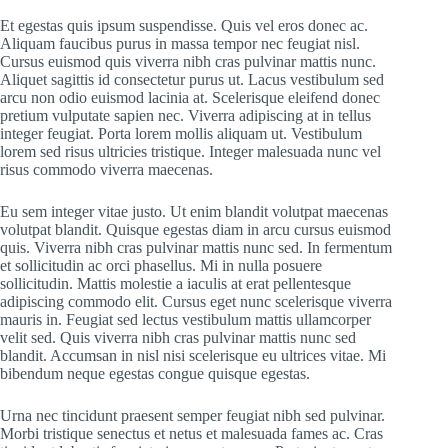
Et egestas quis ipsum suspendisse. Quis vel eros donec ac.
Aliquam faucibus purus in massa tempor nec feugiat nisl.
Cursus euismod quis viverra nibh cras pulvinar mattis nunc.
Aliquet sagittis id consectetur purus ut. Lacus vestibulum sed
arcu non odio euismod lacinia at. Scelerisque eleifend donec
pretium vulputate sapien nec. Viverra adipiscing at in tellus
integer feugiat. Porta lorem mollis aliquam ut. Vestibulum
lorem sed risus ultricies tristique. Integer malesuada nunc vel
risus commodo viverra maecenas.
Eu sem integer vitae justo. Ut enim blandit volutpat maecenas
volutpat blandit. Quisque egestas diam in arcu cursus euismod
quis. Viverra nibh cras pulvinar mattis nunc sed. In fermentum
et sollicitudin ac orci phasellus. Mi in nulla posuere
sollicitudin. Mattis molestie a iaculis at erat pellentesque
adipiscing commodo elit. Cursus eget nunc scelerisque viverra
mauris in. Feugiat sed lectus vestibulum mattis ullamcorper
velit sed. Quis viverra nibh cras pulvinar mattis nunc sed
blandit. Accumsan in nisl nisi scelerisque eu ultrices vitae. Mi
bibendum neque egestas congue quisque egestas.
Urna nec tincidunt praesent semper feugiat nibh sed pulvinar.
Morbi tristique senectus et netus et malesuada fames ac. Cras